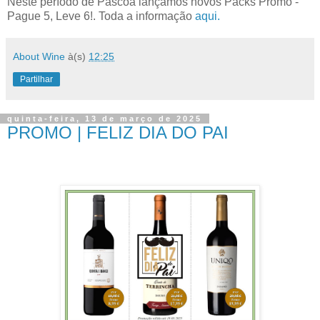
Neste período de Páscoa lançamos novos Packs Promo -
Pague 5, Leve 6!. Toda a informação
aqui.
About Wine
à(s)
12:25
Partilhar
quinta-feira, 13 de março de 2025
PROMO | FELIZ DIA DO PAI