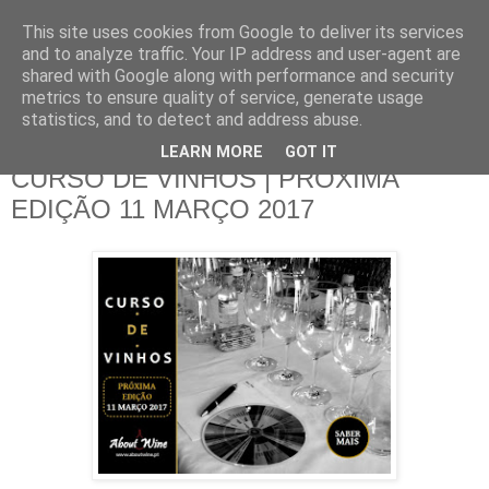
This site uses cookies from Google to deliver its services
and to analyze traffic. Your IP address and user-agent are
shared with Google along with performance and security
metrics to ensure quality of service, generate usage
▼
statistics, and to detect and address abuse.
LEARN MORE
GOT IT
sábado, 25 de fevereiro de 2017
CURSO DE VINHOS | PRÓXIMA
EDIÇÃO 11 MARÇO 2017