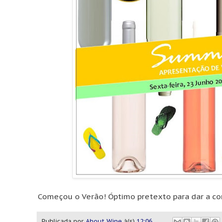
Começou o Verão! Óptimo pretexto para dar a con
Publicada por
About Wine
à(s)
12:06